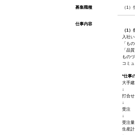
募集職種
（1）
仕事内容
（1）
入社い
「もの
「品質
ものづ
コミュ
*仕事
大手建
↓
打合せ
↓
受注
↓
受注量
生産計