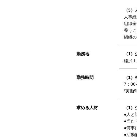
（3）
人事総
組織全
養うこ
組織の
勤務地
（1）
稲沢工
勤務時間
（1）
7：0
*実働
求める人材
（1）
●人と
●当た
●何事
●活動