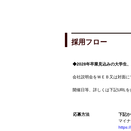
採用フロー
◆2028年卒業見込みの大学生
会社説明会をＷＥＢ又は対面に
開催日等、詳しくは下記URL
応募方法
下記か
マイナ
https: