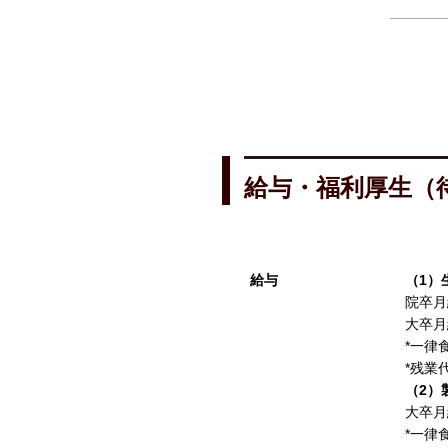
給与・福利厚生（
給与
（1）
院卒月給
大卒月給
*一律
*残業
（2）
大卒月給
*一律