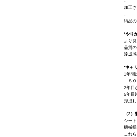
↓
加工さ
↓
納品の
*やり
より良
品質の
達成感
*キャ
1年間
ＩＳＯ
2年目
5年目
形成し
（2）
シート
機械操
これら