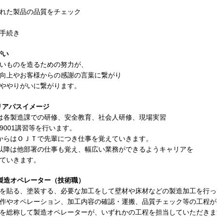
れた製品の品質をチェック
手続き
がい
いものを造るための努力が、
向上やお客様からの感謝の言葉に繋がり
ややりがいに繋がります。
リアパスイメージ
は各製造課での研修、安全教育、社会人研修、現場実習
9001講習等を行います。
からはＯＪＴで先輩につき仕事を覚えていきます。
以降は他部署の仕事も覚え、幅広い業務ができるようキャリアを
ていきます。
製造オペレーター（技術職）
を貼る、塗装する、必要な加工をして壁材や床材などの製造加工を行っ
作やオペレーション、加工内容の確認・運搬、品質チェック等の工程が
を総称して製造オペレーターが、いずれかの工程を担当していただきま