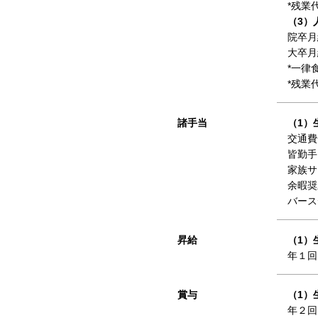
*残業
（3）
院卒月給
大卒月給
*一律
*残業
諸手当
（1）
交通費
皆勤手
家族サ
余暇奨
バース
昇給
（1）
年１回
賞与
（1）
年２回